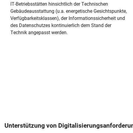
IT-Betriebsstätten hinsichtlich der Technischen
Gebäudeausstattung (u.a. energetische Gesichtspunkte,
Verfügbarkeitsklassen), der Informationssicherheit und
des Datenschutzes kontinuierlich dem Stand der
Technik angepasst werden.
Navigation überspringen
Zur Navigation
Zum Seitenende
Unterstützung von Digitalisierungsanforderu