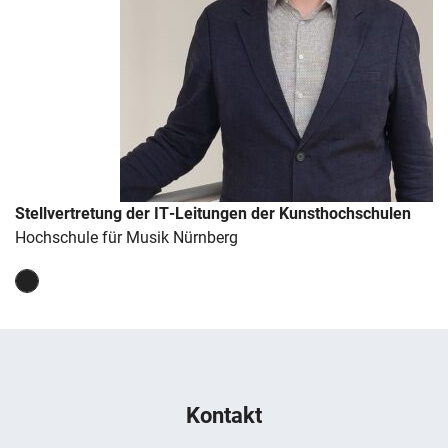
Stellvertretung der IT-Leitungen der Kunsthochschulen
Hochschule für Musik Nürnberg
Lin
ke
dIn
Weitere Hinweise zum Webauftritt
: Seite von Andreas Anker
Navigation überspringen
Zur Navigation
Zum Seitenende
Kontakt