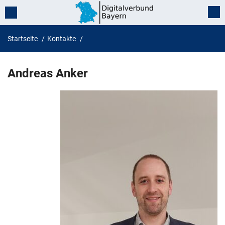
Startseite
Kontakte
Andreas Anker
Andreas
Anker