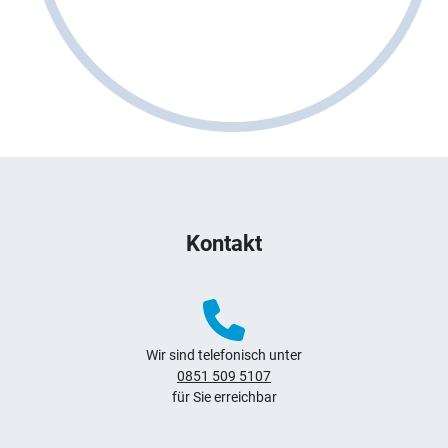
Weitere Hinweise zum Webauftritt
Kontakt
Navigation überspringen
Zur Navigation
Zum Seitenende
Wir sind telefonisch unter
0851 509 5107
für Sie erreichbar