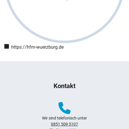
Webseite:
https://hfm-wuerzburg.de
Weitere Hinweise zum Webauftritt
Kontakt
Navigation überspringen
Zur Navigation
Zum Seitenende
Wir sind telefonisch unter
0851 509 5107