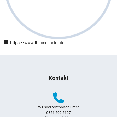
Webseite:
https://www.th-rosenheim.de
Weitere Hinweise zum Webauftritt
Kontakt
Navigation überspringen
Zur Navigation
Zum Seitenende
Wir sind telefonisch unter
0851 509 5107