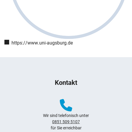
Webseite:
https://www.uni-augsburg.de
Weitere Hinweise zum Webauftritt
Kontakt
Navigation überspringen
Zur Navigation
Zum Seitenende
Wir sind telefonisch unter
0851 509 5107
für Sie erreichbar