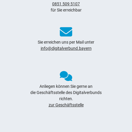
0851 509 5107
für Sie erreichbar
Navigation überspringen
Zur Navigation
Zum Seitenende
Sie erreichen uns per Mail unter
info@digitalverbund.bayern
Anliegen können Sie gerne an
die Geschäftsstelle des Digitalverbunds
richten.
zur Geschäftsstelle