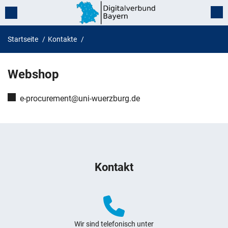
Startseite
Kontakte
Webshop
Webshop
E-Mail:
e-procurement@uni-wuerzburg.de
Weitere Hinweise zum Webauftritt
Kontakt
Wir sind telefonisch unter