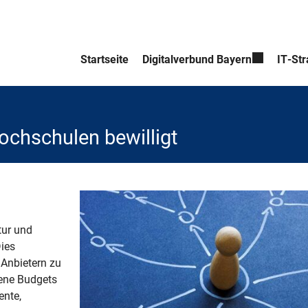
Startseite
Digitalverbund Bayern
IT-Str
Hochschulen bewilligt
 Hochschulen bewilligt
tur und
Dies
Anbietern zu
dene Budgets
ente,