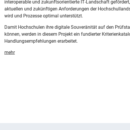
interoperable und zukunftsorientierte IT-Landschaft gefördert,
aktuellen und zukünftigen Anforderungen der Hochschullands
wird und Prozesse optimal unterstützt.
Damit Hochschulen ihre digitale Souveränität auf den Prüfsta
können, werden in diesem Projekt ein fundierter Kriterienkata
Handlungsempfehlungen erarbeitet.
mehr
Navigation überspringen
Zur Navigation
Zum Seitenende