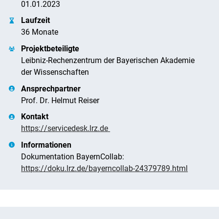
01.01.2023
Laufzeit
36 Monate
Projektbeteiligte
Leibniz-Rechenzentrum der Bayerischen Akademie
der Wissenschaften
Ansprechpartner
Navigation überspringen
Zur Navigation
Zum Seitenende
Prof. Dr. Helmut Reiser
Kontakt
https://servicedesk.lrz.de
Informationen
Dokumentation BayernCollab:
https://doku.lrz.de/bayerncollab-24379789.html