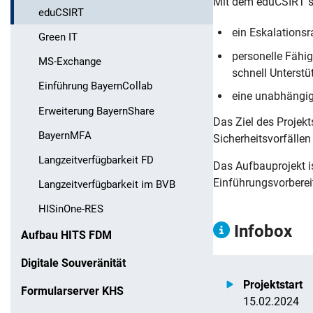
Mit dem eduCSIRT s
eduCSIRT
ein Eskalations
Green IT
personelle Fähig
MS-Exchange
schnell Unterst
Einführung BayernCollab
eine unabhängig
Erweiterung BayernShare
Das Ziel des Projekt
BayernMFA
Sicherheitsvorfälle
Langzeitverfügbarkeit FD
Das Aufbauprojekt i
Einführungsvorberei
Langzeitverfügbarkeit im BVB
HISinOne-RES
Infobox
Aufbau HITS FDM
Digitale Souveränität
Projektstart
Formularserver KHS
15.02.2024