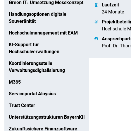
Green IT: Umsetzung Messkonzept
Laufzeit
24 Monate
Handlungsoptionen digitale
Souveränität
Projektbeteili
Hochschule Mü
Hochschulmanagement mit EAM
Ansprechpart
Navigation überspringen
Zur Navigation
Zum Seitenende
KI-Support für
Prof. Dr. Tho
Hochschulverwaltungen
Koordinierungsstelle
Verwaltungsdigitalisierung
M365
Serviceportal Aloysius
Trust Center
Unterstützungsstrukturen BayernKII
Zukunftssichere Finanzsoftware